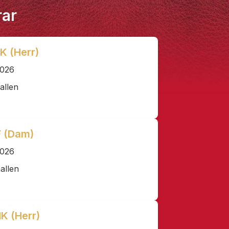
rar
HK (Herr)
2026
allen
F (Dam)
2026
allen
HK (Herr)