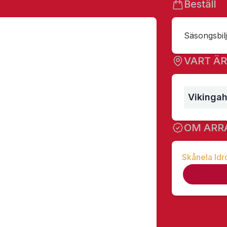
Beställ
Säsongsbilje
VART Ä
Vikingah
OM ARR
Skånela Idr