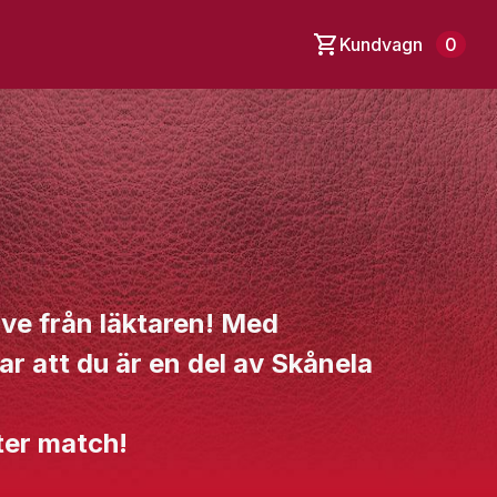
Kundvagn
0
live från läktaren! Med
ar att du är en del av Skånela
ter match!