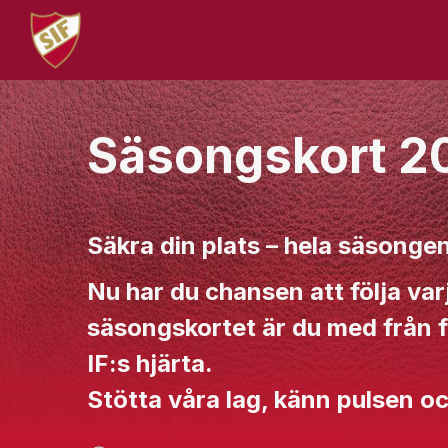
Säsongskort 2
Säkra din plats – hela säsongen
Nu har du chansen att följa var
säsongskortet är du med från för
IF:s hjärta.
Stötta våra lag, känn pulsen oc