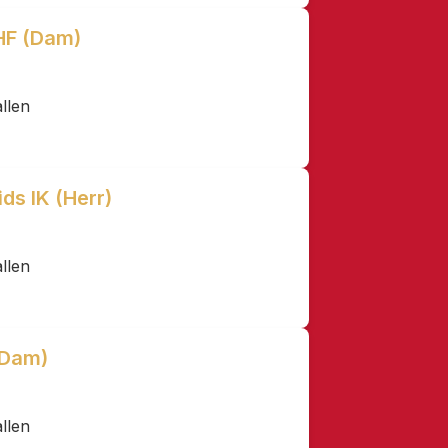
 HF (Dam)
llen
ds IK (Herr)
llen
(Dam)
llen