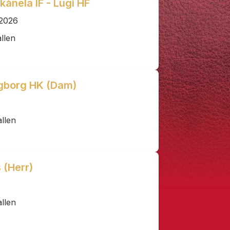
nela IF - Lugi HF
-2026
llen
ngborg HK (Dam)
llen
 (Herr)
llen