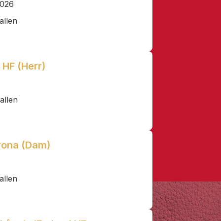
2026
allen
 HF (Herr)
allen
krona (Dam)
allen