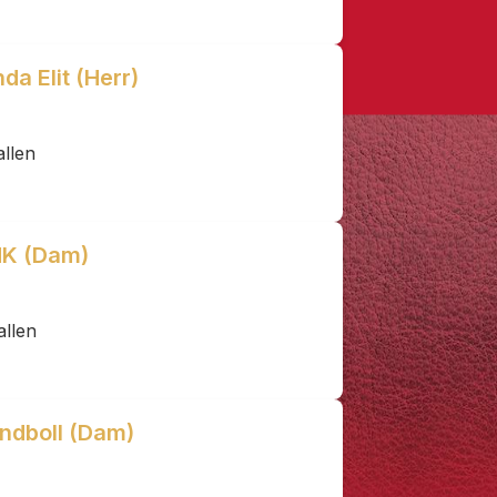
da Elit (Herr)
allen
 HK (Dam)
allen
andboll (Dam)