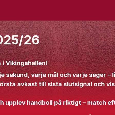
025/26
 i Vikingahallen!
je sekund, varje mål och varje seger – 
sta avkast till sista slutsignal och vis
h upplev handboll på riktigt – match ef