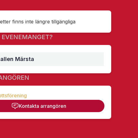
tter finns inte längre tillgängliga
R EVENEMANGET?
allen Märsta
ANGÖREN
ottsförening
Kontakta arrangören